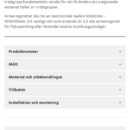
trädgropsfundamentets utsida för att förhindra att omgivande
material faller in i trädgropen.
Armeringsnätet ska ha en maststorlek mellan 50x50mm –
100X100mm. Ett vanligt nät som används är 2,5 mm armeringsnät
för flytspackling eller liknande smärre inomhusgjutningar.
Produktnummer
Mått
Material och ytbehandlingar
Tillbehör
Installation och montering