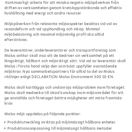
Kontinuerligt arbeta för att minska negativ miljöpåverkan från
driften av verksamheten genom kretsloppstänkande och effektiv
hushållning med energi och andra resurser.
Miljöpåverkan från relevanta miljöaspekter beaktas vid val av
resandeform och vid upphandling och inköp. Minimal
miljöbelastning och maximal miljövänlig profil ska alltid
eftersträvas.
De leverantörer, underleverantörer och transportföretag som
Malus anlitar skall visa att de bedriver sin verksamhet på ett
långsiktigt, hållbart och miljöriktigt sätt. Vid val av leverantör skall
Malus i första hand välja den som bäst uppfyller ovanstående
miljökrav. Nya sammarbetspartners får alltid ta del av Malus
riktlinjer enligt DECLARATION Malus Environment 300 SE-EN.
Malus skall kartlägga och undanröja miljöproblem inom företaget.
Malus skall medverka till ökad kunskap inom miljöområdet för att
ge anställda och företaget bättre möjligheter att möta framtida
krav.
Malus miljö uppdelas på följande punkter:
Produktutveckling inriktas på miljömässigt hållbara enheter.
Produktionsanpassning till miljömässigt hållbara metoder.