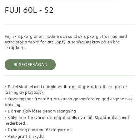
FUJI 60L - S2
Fuji skräpkorg är en modern och solid skräpkorg utformad med
extra stor omsorg för att uppfylla samhälletskrav på en bra
skräpkorg.
PRISFÖRFRÅGAN
Enkel skötsel med dubbla vridbara integrerade klämringar för
låsning av plastsäck
Öppningsbar frontdörr att kunna genomföra en god ergonomisk
tömning.
Dörren själv låses genom stängning
Välvt lock försvårar att något ställs ovanpå. Skyddar även mot
nederbörd.
Dränering i botten för dagvatten
Anti-graffiti skydd.