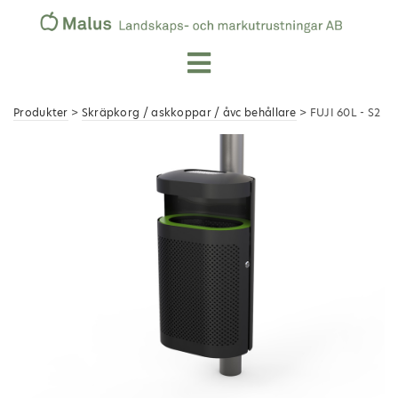
Produkter
>
Skräpkorg / askkoppar / åvc behållare
> FUJI 60L - S2