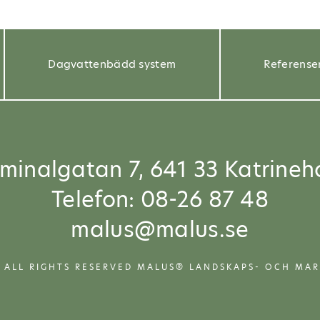
Dagvattenbädd system
Referense
rminalgatan 7, 641 33 Katrineh
Telefon: 08-26 87 48
malus@malus.se
 ALL RIGHTS RESERVED MALUS® LANDSKAPS- OCH MA