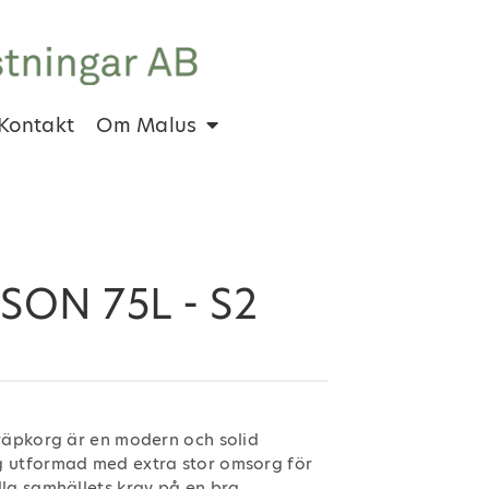
Kontakt
Om Malus
ISON 75L - S2
kräpkorg är en modern och solid
 utformad med extra stor omsorg för
lla samhällets krav på en bra