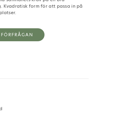
. Kvadratisk form för att passa in på
platser.
SFÖRFRÅGAN
rd