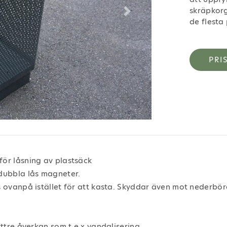
skräpkorg
Next
de flesta 
PRI
för låsning av plastsäck
 dubbla lås magneter.
s ovanpå istället för att kasta. Skyddar även mot nederbö
yttre åverkan som t.e x vandalisering