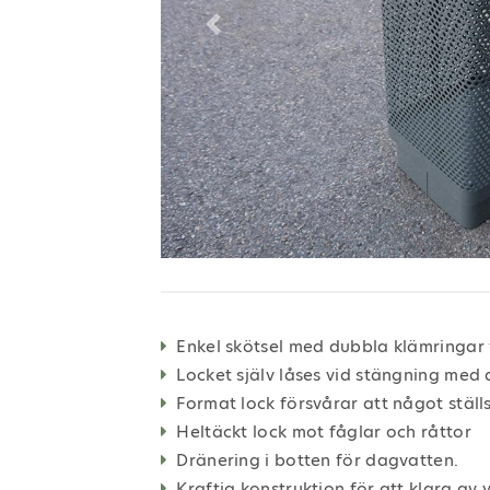
Previous
Enkel skötsel med dubbla klämringar 
Locket själv låses vid stängning med
Format lock försvårar att något ställ
Heltäckt lock mot fåglar och råttor
Dränering i botten för dagvatten.
Kraftig konstruktion för att klara av 