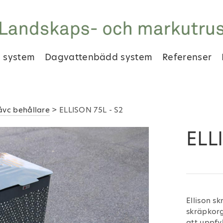
 system
Dagvattenbädd system
Referenser
åvc behållare
> ELLISON 75L - S2
ELL
Ellison s
skräpkorg
att uppfy