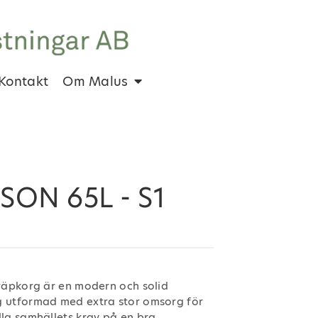
Kontakt
Om Malus
ISON 65L - S1
kräpkorg är en modern och solid
 utformad med extra stor omsorg för
lla samhällets krav på en bra