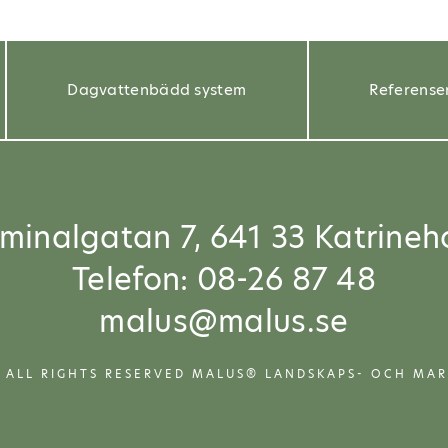
Dagvattenbädd system
Referense
rminalgatan 7, 641 33 Katrineh
Telefon: 08-26 87 48
malus@malus.se
 ALL RIGHTS RESERVED MALUS® LANDSKAPS- OCH MA