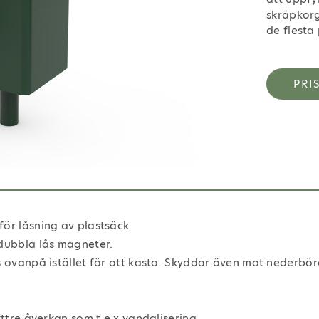
skräpkorg
Next
de flesta 
PRI
för låsning av plastsäck
 dubbla lås magneter.
s ovanpå istället för att kasta. Skyddar även mot nederbö
yttre åverkan som t.e x vandalisering