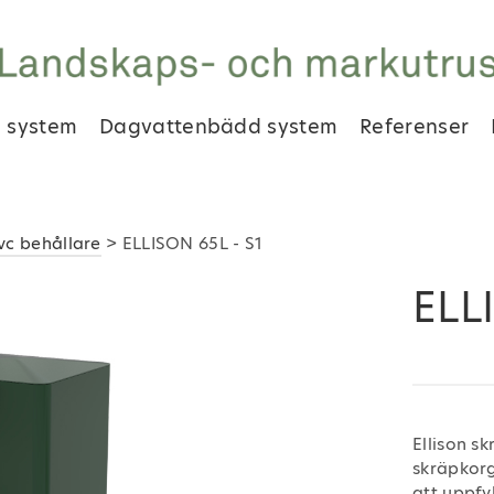
 system
Dagvattenbädd system
Referenser
vc behållare
> ELLISON 65L - S1
ELL
Ellison s
skräpkorg
att uppfy