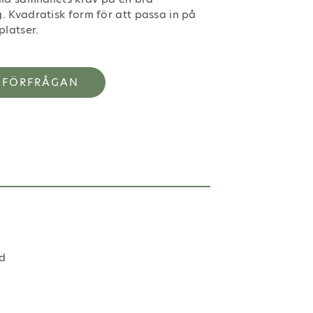
. Kvadratisk form för att passa in på
platser.
SFÖRFRÅGAN
rd