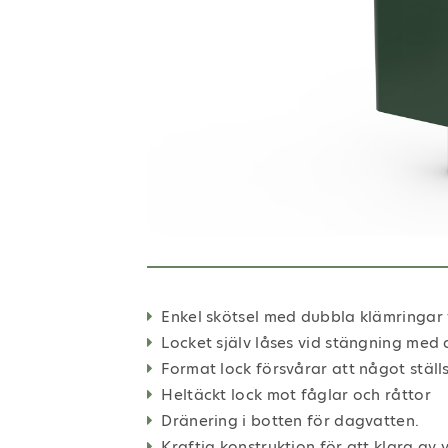
Previous
Enkel skötsel med dubbla klämringar 
Locket själv låses vid stängning med
Format lock försvårar att något ställ
Heltäckt lock mot fåglar och råttor
Dränering i botten för dagvatten.
Kraftig konstruktion för att klara av 