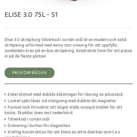
ELISE 3.0 75L - S1
Elise 3.0 skräpkorg tillverkad i cortén stål är en modern och solid
skräpkorg utformad med extra stor omsorg för att uppfylla
samhällets krav på en bra skräpkorg. Kvadratisk form för att passa
in på de flesta platser.
PRISFÖRFRÅGAN
Enkel skötsel med dubbla klämringar för låsning av plastsäck
Locket själv låses vid stängning med dubbla lås magneter.
Format lock försvårar att något ställs ovanpå istället för att
kasta. Skyddar även mot nederbörd
Tillverkad i cortén stål
Dränering i botten för dagvatten.
Kraftig konstruktion för att klara av yttre åverkan som t.e x