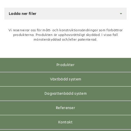
Ladda ner filer
Vi reserverar oss för mått- och konstruktionsändringar som förbättrar
produkterna. Produkten är upphovsrättsligt skyddad. I vissa fall
mönsterskyddad och/eller patenterad.
Produkter
Växtbädd system
Dagvattenbädd system
Referenser
Kontakt