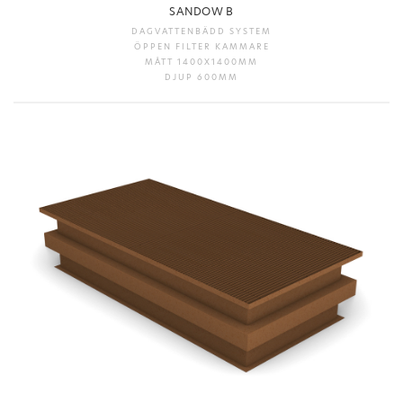
SANDOW B
DAGVATTENBÄDD SYSTEM
ÖPPEN FILTER KAMMARE
MÅTT 1400X1400MM
DJUP 600MM