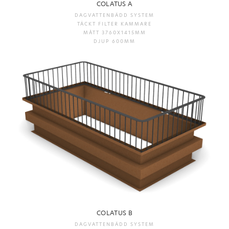
COLATUS A
DAGVATTENBÄDD SYSTEM
TÄCKT FILTER KAMMARE
MÅTT 3760X1415MM
DJUP 600MM
COLATUS B
DAGVATTENBÄDD SYSTEM