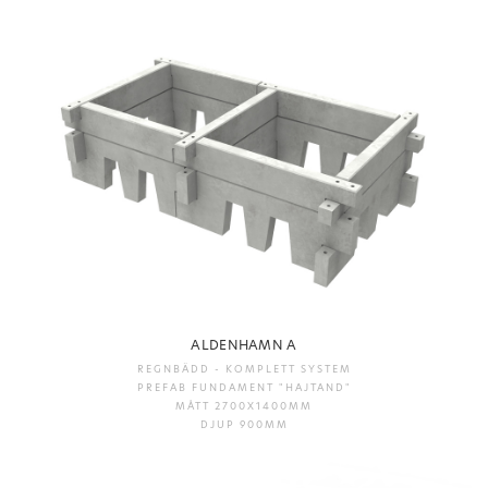
ALDENHAMN A
REGNBÄDD - KOMPLETT SYSTEM
PREFAB FUNDAMENT "HAJTAND"
MÅTT 2700X1400MM
DJUP 900MM