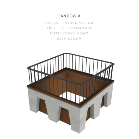
SANDOW A
DAGVATTENBÄDD SYSTEM
TÄCKT FILTER KAMMARE
MÅTT 1400X1400MM
DJUP 600MM